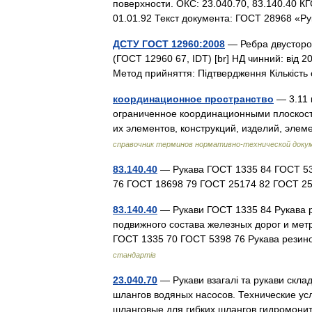
поверхности. ОКС: 23.040.70, 83.140.40 К
01.01.92 Текст документа: ГОСТ 28968 
ДСТУ ГОСТ 12960:2008
— Ребра двусторо
(ГОСТ 12960 67, IDT) [br] НД чинний: від 20
Метод прийняття: Підтвердження Кількість 
координационное пространство
— 3.11 
ограниченное координационными плоскост
их элементов, конструкций, изделий, эл
справочник терминов нормативно-технической доку
83.140.40
— Рукава ГОСТ 1335 84 ГОСТ 53
76 ГОСТ 18698 79 ГОСТ 25174 82 ГОСТ 
83.140.40
— Рукави ГОСТ 1335 84 Рукава 
подвижного состава железных дорог и мет
ГОСТ 1335 70 ГОСТ 5398 76 Рукава рез
стандартів
23.040.70
— Рукави взагалі та рукави скл
шлангов водяных насосов. Технические у
шланговые для гибких шлангов гидромон