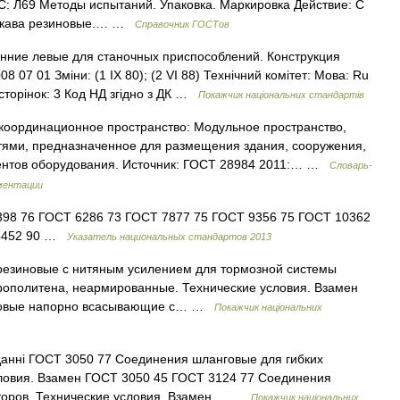
ГС: Л69 Методы испытаний. Упаковка. Маркировка Действие: С
«Рукава резиновые.… …
Справочник ГОСТов
нние левые для станочных приспособлений. Конструкция
08 07 01 Зміни: (1 IX 80); (2 VI 88) Технічний комітет: Мова: Ru
сторінок: 3 Код НД згідно з ДК …
Покажчик національних стандартів
координационное пространство: Модульное пространство,
ями, предназначенное для размещения здания, сооружения,
ементов оборудования. Источник: ГОСТ 28984 2011:… …
Словарь-
ментации
98 76 ГОСТ 6286 73 ГОСТ 7877 75 ГОСТ 9356 75 ГОСТ 10362
25452 90 …
Указатель национальных стандартов 2013
резиновые с нитяным усилением для тормозной системы
рополитена, неармированные. Технические условия. Взамен
иновые напорно всасывающие с… …
Покажчик національних
аданні ГОСТ 3050 77 Соединения шланговые для гибких
словия. Взамен ГОСТ 3050 45 ГОСТ 3124 77 Соединения
иторов. Технические условия. Взамен… …
Покажчик національних