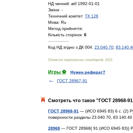
НД
чинний:
в
і
д
1992
-
01
-
01
Зм
і
ни:
-
Техн
і
чний
ком
і
тет:
ТК
128
Мова:
Ru
Метод
прийняття:
К
і
льк
і
сть
стор
і
нок:
6
—————
Код
НД
зг
і
дно
з
ДК
004:
23
.
040
.
70
;
83
.
140
.
4
Покажчик
нац
і
ональних
стандарт
і
в
.
2015
.
Игры ⚽
Нужен реферат?
ГОСТ 28967-91
Смотреть что такое "ГОСТ 28968-91
ГОСТ 28968-91
— (ИСО 6945 83) 6 с. (2) 
поверхности разделы 23.040.70, 83.140.
28968
— ГОСТ 28968{ 91 (ИСО 6945 83)} Р