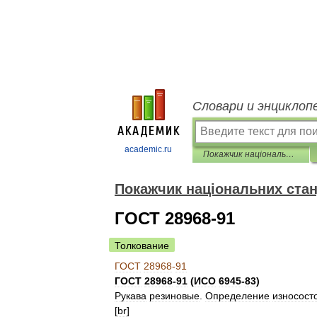
Словари и энциклоп
academic.ru
Покажчик національних стандартів
Покажчик національних стан
ГОСТ 28968-91
Толкование
ГОСТ
28968
-
91
ГОСТ
28968
-
91
(
ИСО
6945
-
83
)
Рукава
резиновые
.
Определение
износост
[
br
]