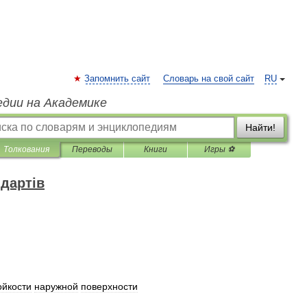
Запомнить сайт
Словарь на свой сайт
RU
едии на Академике
Найти!
Толкования
Переводы
Книги
Игры ⚽
дартів
ойкости
наружной
поверхности